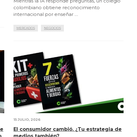
Mientras la IA responde preguntas, un colegio
colombiano obtiene reconocimiento
internacional por enseñar …
MERCADOS
NEGOCIOS
15 JULIO, 2026
de
El consumidor cambió. ¿Tu estrategia de
o
medios también?