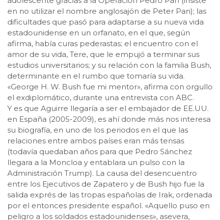
adolescente gracias a la Operación Pedro Pan (insiste
en no utilizar el nombre anglosajón de Peter Pan); las
dificultades que pasó para adaptarse a su nueva vida
estadounidense en un orfanato, en el que, según
afirma, había curas pederastas; el encuentro con el
amor de su vida, Tere, que le empujó a terminar sus
estudios universitarios; y su relación con la familia Bush,
determinante en el rumbo que tomaría su vida.
«George H. W. Bush fue mi mentor», afirma con orgullo
el exdiplomático, durante una entrevista con ABC.
Y es que Aguirre llegaría a ser el embajador de EE.UU.
en España (2005-2009), es ahí donde más nos interesa
su biografía, en uno de los periodos en el que las
relaciones entre ambos países eran más tensas
(todavía quedaban años para que Pedro Sánchez
llegara a la Moncloa y entablara un pulso con la
Administración Trump). La causa del desencuentro
entre los Ejecutivos de Zapatero y de Bush hijo fue la
salida exprés de las tropas españolas de Irak, ordenada
por el entonces presidente español. «Aquello puso en
peligro a los soldados estadounidenses», asevera,