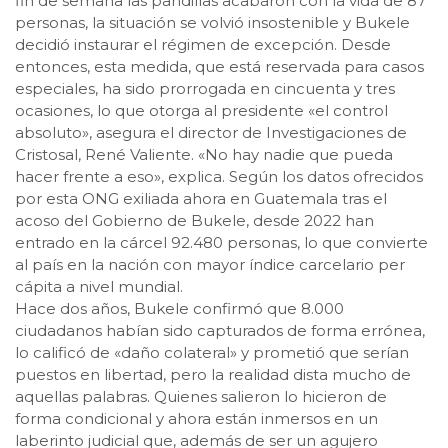
fin de semana las pandillas acabaron con la vida de 87
personas, la situación se volvió insostenible y Bukele
decidió instaurar el régimen de excepción. Desde
entonces, esta medida, que está reservada para casos
especiales, ha sido prorrogada en cincuenta y tres
ocasiones, lo que otorga al presidente «el control
absoluto», asegura el director de Investigaciones de
Cristosal, René Valiente. «No hay nadie que pueda
hacer frente a eso», explica. Según los datos ofrecidos
por esta ONG exiliada ahora en Guatemala tras el
acoso del Gobierno de Bukele, desde 2022 han
entrado en la cárcel 92.480 personas, lo que convierte
al país en la nación con mayor índice carcelario per
cápita a nivel mundial.
Hace dos años, Bukele confirmó que 8.000
ciudadanos habían sido capturados de forma errónea,
lo calificó de «daño colateral» y prometió que serían
puestos en libertad, pero la realidad dista mucho de
aquellas palabras. Quienes salieron lo hicieron de
forma condicional y ahora están inmersos en un
laberinto judicial que, además de ser un agujero