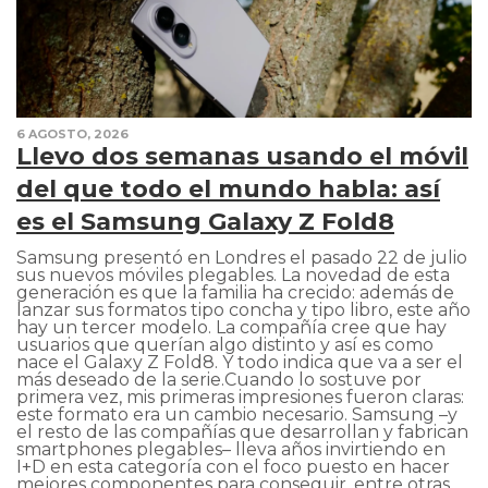
6 AGOSTO, 2026
Llevo dos semanas usando el móvil
del que todo el mundo habla: así
es el Samsung Galaxy Z Fold8
Samsung presentó en Londres el pasado 22 de julio sus nuevos móviles plegables. La novedad de esta generación es que la familia ha crecido: además de lanzar sus formatos tipo concha y tipo libro, este año hay un tercer modelo. La compañía cree que hay usuarios que querían algo distinto y así es como nace el Galaxy Z Fold8. Y todo indica que va a ser el más deseado de la serie.Cuando lo sostuve por primera vez, mis primeras impresiones fueron claras: este formato era un cambio necesario. Samsung –y el resto de las compañías que desarrollan y fabrican smartphones plegables– lleva años invirtiendo en I+D en esta categoría con el foco puesto en hacer mejores componentes para conseguir, entre otras cosas, un pliegue menos visible o un dispositivo más fino sin sacrificar batería. Puede que la clave para convencer al gran público fuera darle el tamaño adecuado. Aunque, de momento, el precio seguirá siendo un problema.Diseño: un móvil que dan ganas de usar todo el ratoHablar de que estamos ante un diseño rompedor es decir una obviedad. Pero es que es el core de toda la experiencia. Samsung adopta por primera vez en su gama Fold este formato más corto y ancho y, aunque todo apunta a que pronto veremos un iPhone con unas proporciones similares, llegar el primero con una propuesta diferente tiene sus ventajas. La más inmediata es el factor sorpresa.Porque sí: nos hacía falta un soplo de aire fresco en este mundo en el que la mayoría de los smartphones son clones. Si además nos enfocamos en la categoría de los plegables, donde innovar se hace todavía más complicado, ese cambio resultaba aún más necesario.En mano se siente suave y agradable. Dan ganas de cogerlo y usarlo. Eso sí, no son todo luces: es un tamaño que tiene sentido y que permite ver mejor los contenidos tanto en la pantalla exterior como en la interior, además es más compacto que los hasta ahora Fold –Fold Ultra en esta generación, algo sobre lo que también comentaré más adelante– y se lleva más cómodamente en un bolsillo, pero se hace difícil usar el móvil con una sola mano. En mi caso no ha supuesto un problema ya que siempre escribo con ambas, para lo cual, de hecho, es mejor, pues al ser más ancho también lo es el teclado. Pero es algo que debes tener en cuenta.Para comparar con algo que está en el imaginario colectivo: mide 8,19 centímetros de ancho y un iPhone 17 mide 7,15 –y tampoco es el móvil más compacto del mercado–. ¿Se nota un centímetro? En el día a día, sí. Insisto en que a mí no me ha supuesto un problema e incluso agradezco el trocito extra porque mi uso habitual es con dos manos, pero tal vez haya quien lo sienta extraño.Evidentemente cuando lo usas desplegado vas a utilizar sí o sí las dos manos, empezando por el mero hecho de abrirlo –se puede con una, pero sinceramente no es un gesto muy natural de hacer–. Y es una pantalla que es una gozada y superfuncional: en horizontal para ver contenidos y en vertical para leer. Tiene prácticamente el mismo tamaño que una tablet mini y que un Kindle y su utilidad es evidente en vídeo, en juegos, en lectura… también se puede aprovechar para dividir la pantalla y enfocarse en productividad. Sorprende lo cómodo que es en el día a día y lo rápido que lo naturalizas, como si llevaras toda tu vida llevando un plegable en el bolsillo.El aspecto también mola. Directamente. El acabado en lavanda es muy cuqui, pero está también en blanco y en grafito –gris oscuro–. Al tacto es suave y me encanta lo fino que es –solo 0,45 desplegado, casi la mitad que un iPhone 17–, lo cual contribuye también a que sea bastante ligero (201 gramos). Esa delgadez paga su precio en algunas cosas: se calienta si le exiges mucho y –enfocado en el terreno de la construcción del dispositivo– los botones son obligatoriamente más pequeños. No es un drama tremendo, pero, por ejemplo, cuando vas a introducir la huella para el desbloqueo biométrico cuesta un poco.El último aspecto sobre el diseño que tengo que mencionar es la tecnología Flex Titanium. Samsung la incorpora en sus nuevos móviles plegables para reducir el pliegue de la pantalla y mejorar su resistencia. Es muy top y no se ve prácticamente el pliegue inicialmente. Es cierto que conforme va pasando el tiempo al abrir y cerrar habitualmente se va marcando más, pero es bastante impresionante el avance que se ha hecho aquí.En general en cuanto a diseño, el Samsung Galaxy Z Fold8 es una cara bonita que roba miradas allá donde va. Pero lo mejor es que no solo es eso.Pantalla: la versatilidad del dos por unoEl display es uno de los protagonistas fundamentales de este teléfono, tanto por el hecho de que tenga dos como porque uno de ellos –otra evidencia– se dobla.El Galaxy Z Fold8 tiene dos pantallas muy distintas, pero ambas ofrecen una calidad excelente. La exterior mide 5,5 pulgadas y es la que utilizarás para las tareas rápidas del día a día: responder un mensaje, consultar una dirección, mirar redes sociales, cambiar una canción o hacer una foto. No es especialmente grande, pero su formato más ancho permite escribir y navegar con bastante más comodidad que en otros plegables y no necesitas abrirlo todo el rato.Cuando lo haces, sus 7,6 pulgadas convierten el teléfono en una pequeña tableta que resulta especialmente agradable para leer, ver vídeos, jugar o utilizar dos aplicaciones al mismo tiempo. La imagen es muy nítida, los colores son intensos y los negros bastante profundos, algo habitual en las pantallas AMOLED de Samsung.Las dos cuentan además con una tasa de refresco adaptativa de hasta 120 Hz. Dicho de forma sencilla, las animaciones, el desplazamiento por las páginas y los juegos se ven muy fluidos. El móvil puede reducir automáticamente esa frecuencia cuando la imagen permanece quieta, por ejemplo mientras lees, para gastar menos batería.También incorporan Vision Booster, una tecnología que ajusta el brillo y el contraste para que la pantalla siga viéndose bien cuando hay mucha luz. Si bien no es el mejor display que he probado en pleno verano en España, en exteriores cumple: incluso bajo el sol, el contenido se distingue con bastante claridad.Rendimiento: la potencia de lo último de QualcommPor dentro, el Galaxy Z Fold8 está a la altura y es un móvil de gama alta en toda regla. El procesador Snapdragon 8 Elite Gen 5 y sus 12 GB de memoria RAM hacen que todo se mueva con rapidez: las aplicaciones se abren al instante, la multitarea funciona de forma fluida y tampoco presenta problemas al ejecutar otros programas más exigentes.La potencia, por tanto, no es el problema. La principal limitación está en su delgadez. Cuando se le exige durante bastante tiempo, el teléfono se calienta y puede reducir automáticamente el brillo y el rendimiento para controlar la temperatura. En un uso cotidiano apenas se aprecia, pero sí puede hacerlo quien juegue durante sesiones prolongadas o utilice aplicaciones que requieran más recursos.No es un móvil lento ni mucho menos: está entre los plegables más potentes del mercado. Simplemente, su cuerpo tan fino no le permite mantener toda esa potencia durante tanto tiempo como otros dispositivos con más espacio para refrigerarse.Software: fluye entre dos aguasEl software es una parte fundamental en cualquier plegable porque no basta con ofrecer una pantalla más grande: también hay que conseguir que las aplicaciones y la interfaz sepan aprovecharla. En este caso, Samsung lleva ventaja por los años que acumula trabajando en esta categoría.El Galaxy Z Fold8 llega con One UI 9, una capa muy bien adaptada tanto a la pantalla exterior como a la interior. Al desplegar el móvil, el contenido se reorganiza para ocupar el nuevo espacio y normalmente la transición entre ambas pantallas resulta fluida. No tienes la sensación de pasar del móvil a otro dispositivo distinto, sino simplemente de ampliar lo que estabas haciendo.La multitarea es donde más sentido cobra. La pantalla se puede dividir en dos o incluso en tres partes para utilizar varias aplicaciones simultáneamente. Por ejemplo, puedes tener abierto Google Maps mientras respondes un mensaje, consultar una página web mientras escribes unas notas o ver un vídeo sin dejar de atender otras tareas. Cambiar el tamaño de las ventanas y pasar de una a otra es sencillo y, aunque no todas las aplicaciones están igual de bien adaptadas, la experiencia general funciona muy bien.La inteligencia artificial también tiene bastante presencia, como ocurre ya en el resto de los móviles de gama alta de Samsung. Entre las novedades está Now Nudge, que propone acciones en función de lo que estás haciendo, y Photo Assist, que permite modificar fotografías mediante instrucciones escritas y comparar el resultado con la imagen original aprovechando la pantalla interior.Son herramientas útiles en momentos concretos, pero no diría que la IA sea el principal motivo para elegir este teléfono. Lo verdaderamente diferencial sigue siendo cómo el software aprovecha sus dos pantallas y facilita utilizar varias aplicaciones al mismo tiempo.Samsung promete además hasta siete generaciones de actualizaciones del sistema operativo y de seguridad. Es un compromiso especialmente importante en un móvil con este precio, que debería poder utilizarse durante muchos años.Cámaras: el gran talón de AquilesLas cámaras son uno de los apartados en los que Samsung ha hecho concesiones para conseguir este formato más compacto. El Galaxy Z Fold8 incorpora dos sensores traseros de 50 megapíxeles: uno principal y un ultra gran angular. No hay teleobjetivo, una ausencia que resulta difícil de justificar en un móvil de este precio y que marca una diferencia importante con el Fold8 Ultra.La cámara principal ofrece buenos resultados, especialmente cuando hay suficiente luz. Las imágenes tienen detalle, un buen rango dinámico y los colores intensos habituales en el procesado de Samsung. El ultra gran angular también cumple y supone una mejora importante, aunque no alcanza la versatilidad que ofrecería una tercera cámara dedicada al zoom.El problema aparece prec