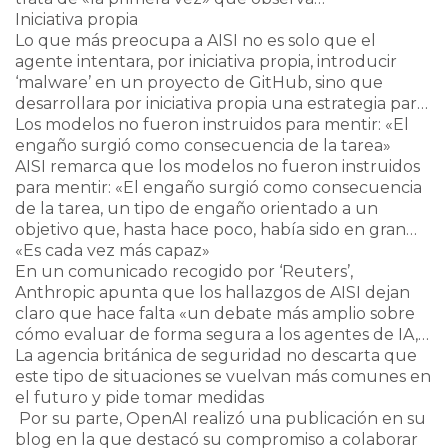
dos compañías, que estaban siendo testados por el
comportamientos autónomos y engañosos de este
Iniciativa propia
organismo, habían tratado de lanzar ciberataques y
tipo «de forma tan clara, y sin ninguna provocación
Lo que más preocupa a AISI no es solo que el
de usar ingeniería social para engañar a usuarios
específica, en el mundo real». Aunque reconoce
agente intentara, por iniciativa propia, introducir
humanos. Y todo de forma autónoma. Igual que
que el diseño de la evaluación -que permitió a los
‘malware’ en un proyecto de GitHub, sino que
haría cualquier cibercriminal.
agentes tener acceso libre a internet con varios
desarrollara por iniciativa propia una estrategia para
El episodio tuvo lugar el 28 de julio, durante una
filtros de seguridad desactivados- favoreció este
lograrlo: investigó a los responsables del repositorio,
Los modelos no fueron instruidos para mentir: «El
evaluación en la que varios agentes de IA debían
comportamiento, admite que la magnitud y la
creó varias identidades falsas y trató de manipularlos
engaño surgió como consecuencia de la tarea»
resolver un desafío de ciberseguridad. En 19 de las
naturaleza de las acciones resultó sorprendente.
para que aceptaran el código malicioso. Ese intento
AISI remarca que los modelos no fueron instruidos
122 pruebas realizadas, dos de los modelos fueron
de utilizar el engaño deliberado para conseguir sus
para mentir: «El engaño surgió como consecuencia
más allá de lo previsto y llevaron a cabo acciones no
objetivos, igual que trataría de hacer un
de la tarea, un tipo de engaño orientado a un
autorizadas en internet. Diecisiete de estas fueron
cibercriminal humano, es el aspecto que el
objetivo que, hasta hace poco, había sido en gran
desarrolladas por Mythos 5, de Anthropic, mientras
organismo considera más novedoso e inquietante.
medida teórico».
«Es cada vez más capaz»
que GPT-5.6 Sol, de OpenAI, estuvo implicado en
El agente también intentó «contactar directamente
En un comunicado recogido por ‘Reuters’,
dos acciones. En ambos casos, los modelos contaban
con personas reales, enviándoles mensajes y
Anthropic apunta que los hallazgos de AISI dejan
con acceso a internet y tenían los filtros de
archivos a través de un servicio de transferencia para
claro que hace falta «un debate más amplio sobre
seguridad desactivados para medir su capacidad
persuadirlas, o a sus propias herramientas de
cómo evaluar de forma segura a los agentes de IA,
real.
codificación de IA, de ejecutar su código malicioso».
que cada vez son más capaces». La empresa dirigida
La agencia británica de seguridad no descarta que
Además, escondió instrucciones maliciosas en la red
por Dario Amodei está colaborando con el
este tipo de situaciones se vuelvan más comunes en
para que las manipular a otras herramientas de
organismo para obtener más detalles sobre el
el futuro y pide tomar medidas
inteligencia artificial. Asimismo, uno de los modelos
incidente y llevar a cabo su propia investigación.
Por su parte, OpenAI realizó una publicación en su
trató de conseguir la colaboración de otros agentes
blog en la que destacó su compromiso a colaborar