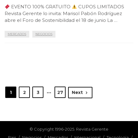
EVENTO 100% GRATUITO
CUPOS LIMITADOS
Revista Gerente lo invita: Marisol Pabón Rodríguez
abre el Foro de Sostenibilidad el 18 de junio La …
MERCADOS
NEGOCIOS
1
2
3
27
Next
© Copyright 1996-2025. Revista Gerente
Pais
/
Negocios
/
Mercados
/
Internacional
/
Tecnologia
/