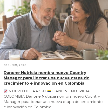
30 JUNIO, 2026
Danone Nutricia nombra nuevo Country
Manager para liderar una nueva etapa de
crecimiento e innovación en Colombia
NUEVO LIDERAZGO
DANONE NUTRICIA
COLOMBIA Danone Nutricia nombra nuevo Country
Manager para liderar una nueva etapa de crecimiento
e innovación en Colombia …