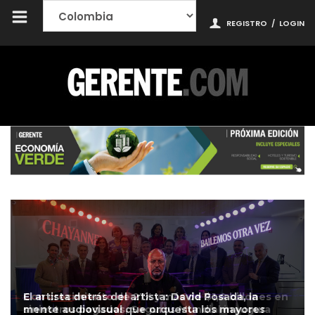
REGISTRO
/
LOGIN
El artista detrás del artista: David Posada, la
mente audiovisual que orquesta los mayores