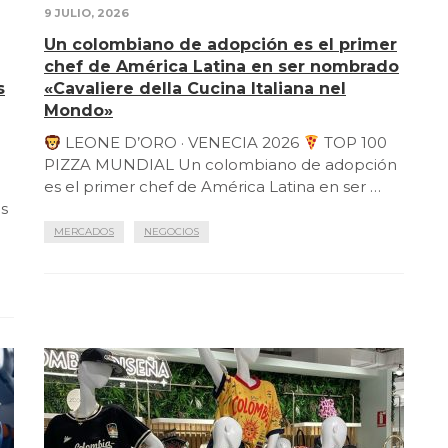
9 JULIO, 2026
Un colombiano de adopción es el primer
chef de América Latina en ser nombrado
s
«Cavaliere della Cucina Italiana nel
Mondo»
LEONE D’ORO · VENECIA 2026
TOP 100
PIZZA MUNDIAL Un colombiano de adopción
es el primer chef de América Latina en ser …
as
MERCADOS
NEGOCIOS