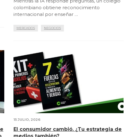
Mientras la IA responde preguntas, un colegio
colombiano obtiene reconocimiento
internacional por enseñar …
MERCADOS
NEGOCIOS
15 JULIO, 2026
de
El consumidor cambió. ¿Tu estrategia de
o
medios también?