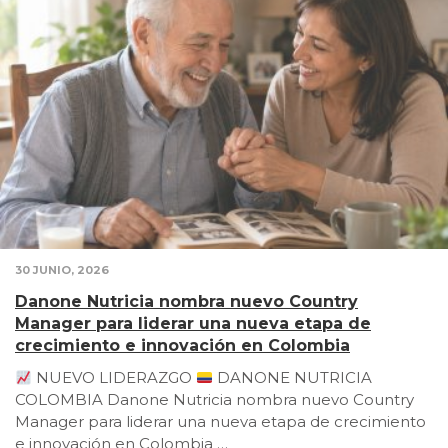
30 JUNIO, 2026
Danone Nutricia nombra nuevo Country
Manager para liderar una nueva etapa de
crecimiento e innovación en Colombia
NUEVO LIDERAZGO
DANONE NUTRICIA
COLOMBIA Danone Nutricia nombra nuevo Country
Manager para liderar una nueva etapa de crecimiento
e innovación en Colombia …