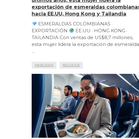
últimos años, esta mujer lidera la
exportación de esmeraldas colombiana
hacia EE.UU, Hong Kong y Tailandia
ESMERALDAS COLOMBIANAS ·
EXPORTACIÓN
EE.UU · HONG KONG ·
TAILANDIA Con ventas de US$8,7 millones,
esta mujer lidera la exportación de esmerald
…
MERCADOS
NEGOCIOS