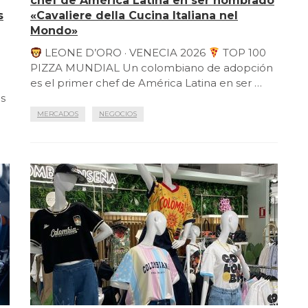
chef de América Latina en ser nombrado
s
«Cavaliere della Cucina Italiana nel
Mondo»
LEONE D’ORO · VENECIA 2026
TOP 100
PIZZA MUNDIAL Un colombiano de adopción
es el primer chef de América Latina en ser …
as
MERCADOS
NEGOCIOS