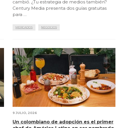
cambió. ¿Tu estrategia de medios también?
a
Century Media presenta dos guías gratuitas
para …
MERCADOS
NEGOCIOS
9 JULIO, 2026
Un colombiano de adopción es el primer