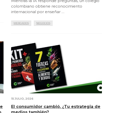
Mientras la IA responde preguntas, un colegio
colombiano obtiene reconocimiento
internacional por enseñar …
MERCADOS
NEGOCIOS
15 JULIO, 2026
de
El consumidor cambió. ¿Tu estrategia de
o
medios también?