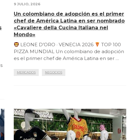
9 JULIO, 2026
Un colombiano de adopción es el primer
chef de América Latina en ser nombrado
s
«Cavaliere della Cucina Italiana nel
Mondo»
LEONE D’ORO · VENECIA 2026
TOP 100
PIZZA MUNDIAL Un colombiano de adopción
es el primer chef de América Latina en ser …
as
MERCADOS
NEGOCIOS