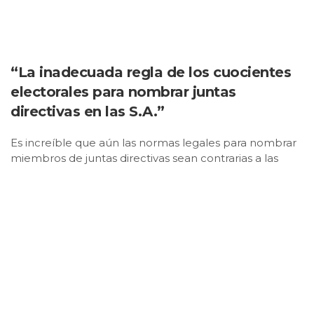
“La inadecuada regla de los cuocientes
electorales para nombrar juntas
directivas en las S.A.”
Es increíble que aún las normas legales para nombrar
miembros de juntas directivas sean contrarias a las
recomendaciones de un buen gobierno corporativo;
es hora de cambiar estas inadecuadas normas y pasar
a unas que realmente nos ayuden a avanzar.
Foto: pexels
Publicado: marzo 6, 2021, 11:54 am
Por Gonzalo Gómez Betancourt