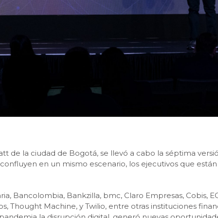
att de la ciudad de Bogotá, se llevó a cabo la séptima versi
confluyen en un mismo escenario, los ejecutivos que están
, Bancolombia, Bankzilla, bmc, Claro Empresas, Cobis, ECS
 Thought Machine, y Twilio, entre otras instituciones financ
 pandemia la disrupción digital, generó nuevas oportunidad