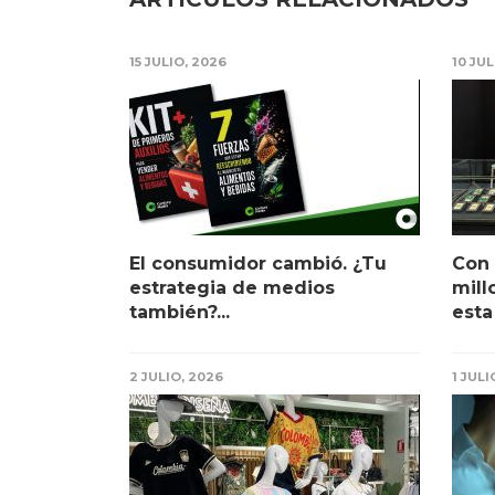
15 JULIO, 2026
10 JUL
El consumidor cambió. ¿Tu
Con 
estrategia de medios
mill
también?...
esta
2 JULIO, 2026
1 JULI