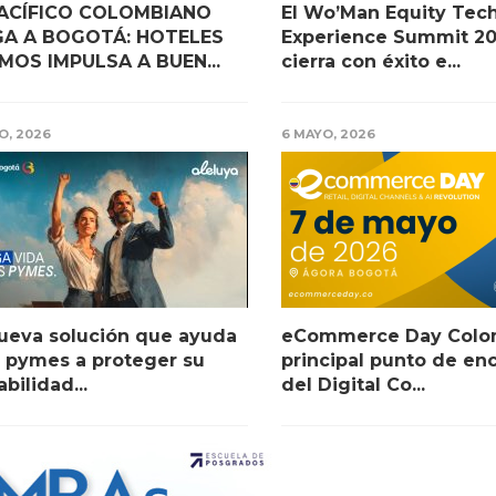
PACÍFICO COLOMBIANO
El Wo’Man Equity Tec
GA A BOGOTÁ: HOTELES
Experience Summit 2
MOS IMPULSA A BUEN...
cierra con éxito e...
O, 2026
6 MAYO, 2026
ueva solución que ayuda
eCommerce Day Colom
s pymes a proteger su
principal punto de en
abilidad...
del Digital Co...