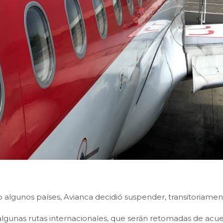
o algunos países, Avianca decidió suspender, transitoriamen
gunas rutas internacionales, que serán retomadas de acue