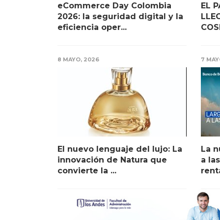
eCommerce Day Colombia
EL 
2026: la seguridad digital y la
LLE
eficiencia oper...
COS
8 MAYO, 2026
7 MAY
El nuevo lenguaje del lujo: La
La n
innovación de Natura que
a la
convierte la ...
rent