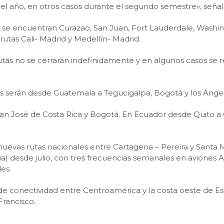
del año, en otros casos durante el segundo semestre», seña
se encuentran Curazao, San Juan, Fort Lauderdale, Washingt
rutas Cali- Madrid y Medellín- Madrid.
utas no se cerrarán indefinidamente y en algunos casos se 
es serán desde Guatemala a Tegucigalpa, Bogotá y los Ángele
n José de Costa Rica y Bogotá. En Ecuador desde Quito a G
nuevas rutas nacionales entre Cartagena – Pereira y Santa 
nia) desde julio, con tres frecuencias semanales en aviones 
es.
a de conectividad entre Centroamérica y la costa oeste de E
Francisco.