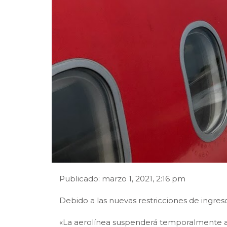
Publicado: marzo 1, 2021, 2:16 pm
Debido a las nuevas restricciones de ingres
«La aerolínea suspenderá temporalmente al