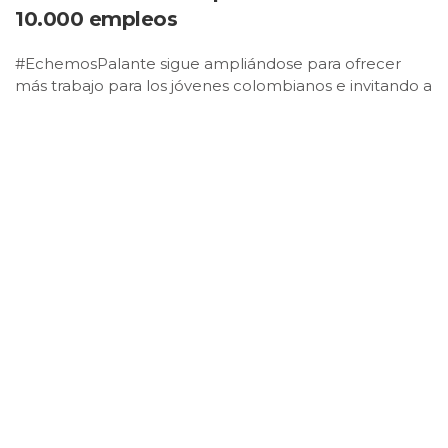
10.000 empleos
#EchemosPalante sigue ampliándose para ofrecer
más trabajo para los jóvenes colombianos e invitando a
que más empresas se sumen.
Publicado: julio 23, 2021, 1:56 pm