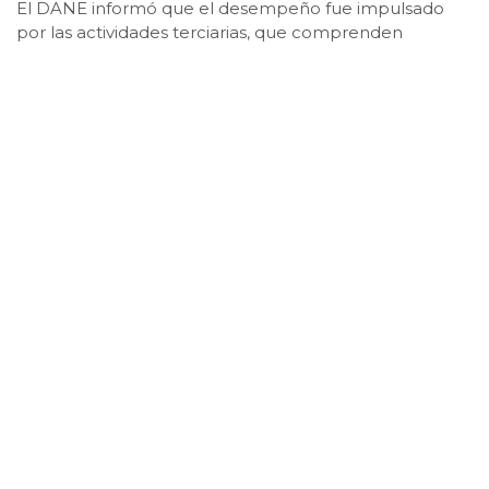
El DANE informó que el desempeño fue impulsado
por las actividades terciarias, que comprenden
suministro de electricidad, gas, vapor y aire
acondicionado; distribución de agua; evacuación y
tratamiento de aguas residuales, gestión de desechos
y actividades de saneamiento ambiental; y comercio al
por mayor y al por menor, entre otras.