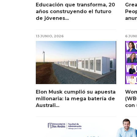
Educación que transforma, 20
Grea
años construyendo el futuro
Peo
de jóvenes...
anun
13 JUNIO, 2026
6 JUN
Elon Musk cumplió su apuesta
Wom
millonaria: la mega batería de
(WBC
Australi...
con 