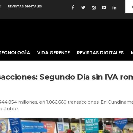
E
REVISTAS DIGITALES
TECNOLOGÍA
VIDA GERENTE
REVISTAS DIGITALES
sacciones: Segundo Día sin IVA r
$444.854 millones, en 1.066.660 transacciones. En Cundinam
 octubre.