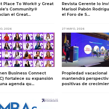
t Place To Work® y Great
Revista Gerente lo invi
ple’s Community®
Marisol Pabón Rodríg
cian el Great...
el Foro de S...
IO, 2026
27 MAYO, 2026
en Business Connect
Propiedad vacacional
) fortalece su expansión
mantendrá perspectiv
una agenda qu...
positivas de crecimient