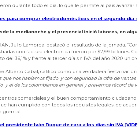
ron durante todo el día, lo que le permite al país avanzar
s para comprar electrodomésticos en el segundo día s
sde la medianoche y el presencial inició labores, en al
IAN, Julio Lamprea, destacó el resultado de la jornada. “Co
stradas con factura electrónica fueron por $7,99 billones. Co
o del 36,1% y frente al tercer día sin IVA del año 2020 un c
e Alberto Cabal, calificó como una verdadera fiesta naciona
que nos habíamos fijado y con seguridad la cifra de ventas c
 el de los colombianos en general y prevemos récord de visi
los centros comerciales y el buen comportamiento ciudadano
que han cumplido con todos los requisitos legales, de acue
e gremial.
 presidente Iván Duque de cara a los días sin IVA [VID