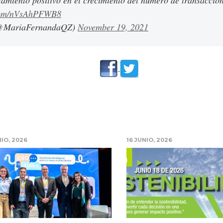
miento positivo en el crecimiento del número de transaccion
.com/nVsAhPFWB8
(@MariaFernandaQZ)
November 19, 2021
NIO, 2026
16 JUNIO, 2026