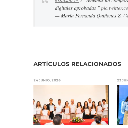
#DíasinIVA
I "Tenemos un comporta
digitales aprobadas "
pic.twitter
— María Fernanda Quiñones Z. 
ARTÍCULOS RELACIONADOS
24 JUNIO, 2026
23 JU