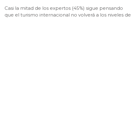
Casi la mitad de los expertos (45%) sigue pensando
que el turismo internacional no volverá a los niveles de
2019 hasta 2024 o después, mientras que el 43% prevé
que la recuperación llegará en 2023.
FOTO: NITU.mx
Publicado: octubre 3, 2021, 1:06 pm