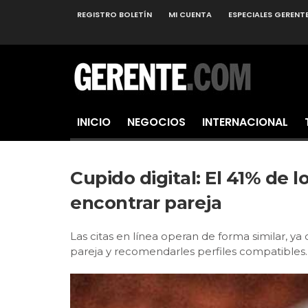
REGISTRO BOLETÍN
MI CUENTA
ESPECIALES GERENT
INICIO
NEGOCIOS
INTERNACIONAL
Cupido digital: El 41% de l
encontrar pareja
Las citas en línea operan de forma similar, ya
pareja y recomendarles perfiles compatibles.