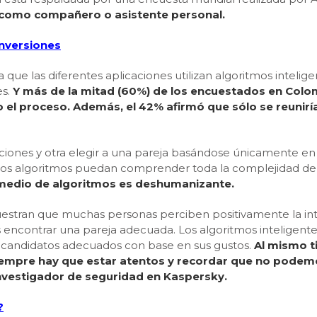
IA como compañero o asistente personal.
 inversiones
ya que las diferentes aplicaciones utilizan algoritmos inteli
es.
Y más de la mitad (60%) de los encuestados en Colom
cho el proceso. Además, el 42% afirmó que sólo se reuni
ciones y otra elegir a una pareja basándose únicamente en
los algoritmos puedan comprender toda la complejidad de f
medio de algoritmos es deshumanizante.
estran que muchas personas perciben positivamente la intro
encontrar una pareja adecuada. Los algoritmos inteligentes a
s candidatos adecuados con base en sus gustos.
Al mismo t
 siempre hay que estar atentos y recordar que no podem
investigador de seguridad en Kaspersky.
?