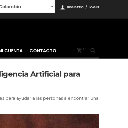
REGISTRO
/
LOGIN
0
MI CUENTA
CONTACTO
igencia Artificial para
ntes para ayudar a las personas a encontrar una