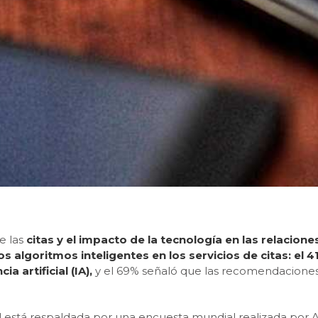
e las
citas y el impacto de la tecnología en las relacion
os algoritmos inteligentes en los servicios de citas: el 
a artificial (IA),
y el 69% señaló que las recomendacione
al está respaldada por una encuesta mundial realizada por 