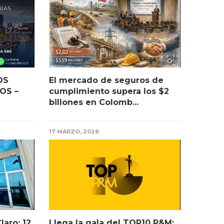
OS
El mercado de seguros de
OS –
cumplimiento supera los $2
billones en Colomb...
17 MARZO, 2026
laro: 12
Llega la gala del TOP10 P&M: