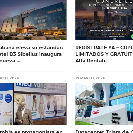
abana eleva su estándar:
REGÍSTRATE YA – CUP
otel B3 Sibelius inaugura
LIMITADOS Y GRATUIT
nueva ...
Alta Rentab...
RZO, 2026
19 MARZO, 2026
mbia es protagonista en
Datacenter Triara de C