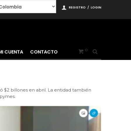
REGISTRO
/
LOGIN
0
MI CUENTA
CONTACTO
2 billones en abril. La entidad también
ipymes.