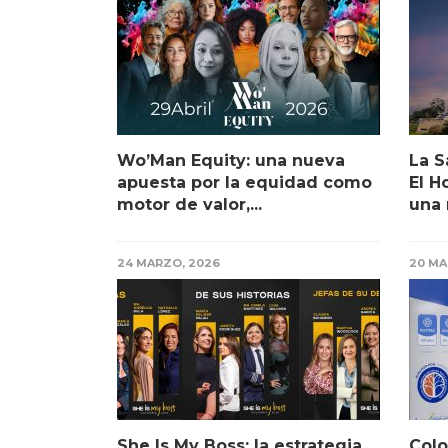
Wo’Man Equity: una nueva
La S
apuesta por la equidad como
El H
motor de valor,...
una 
24 MARZO, 2026
20 MA
She Is My Boss: la estrategia
Colo