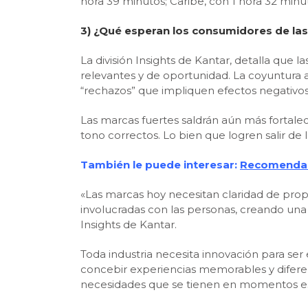
hora 39 minutos; Caribe, con 1 hora 32 minut
3) ¿Qué esperan los consumidores de la
La división Insights de Kantar, detalla qu
relevantes y de oportunidad. La coyuntura 
“rechazos” que impliquen efectos negativos
Las marcas fuertes saldrán aún más fortale
tono correctos. Lo bien que logren salir de
También le puede interesar:
Recomendaci
«Las marcas hoy necesitan claridad de propó
involucradas con las personas, creando una 
Insights de Kantar.
Toda industria necesita innovación para ser e
concebir experiencias memorables y diferen
necesidades que se tienen en momentos esp