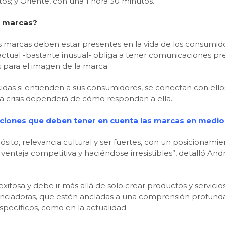
os; y Oriente, con una 1 hora 30 minutos.
s marcas?
e las marcas deben estar presentes en la vida de los consu
actual -bastante inusual- obliga a tener comunicaciones pr
 para el imagen de la marca.
cidas si entienden a sus consumidores, se conectan con ell
 la crisis dependerá de cómo respondan a ella.
ones que deben tener en cuenta las marcas en medio d
sito, relevancia cultural y ser fuertes, con un posicionamie
ventaja competitiva y haciéndose irresistibles”, detalló And
xitosa y debe ir más allá de solo crear productos y servicios
ciadoras, que estén ancladas a una comprensión profunda d
ecíficos, como en la actualidad.