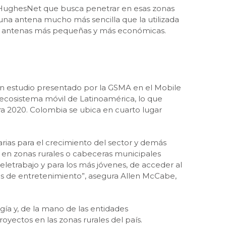
de HughesNet que busca penetrar en esas zonas
de una antena mucho más sencilla que la utilizada
rán antenas más pequeñas y más económicas.
un estudio presentado por la GSMA en el Mobile
 ecosistema móvil de Latinoamérica, lo que
ara 2020. Colombia se ubica en cuarto lugar
arias para el crecimiento del sector y demás
 en zonas rurales o cabeceras municipales
teletrabajo y para los más jóvenes, de acceder al
es de entretenimiento”, asegura Allen McCabe,
ía y, de la mano de las entidades
yectos en las zonas rurales del país.