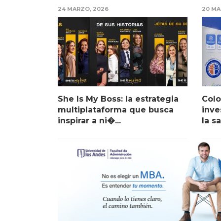
24 MARZO, 2026
20 MA
She Is My Boss: la estrategia
Colo
multiplataforma que busca
inve
inspirar a ni�...
la sa