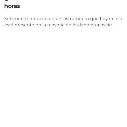
horas
Solamente requiere de un instrumento que hoy en día
está presente en la mayoría de los laboratorios de
microbiología clínica de los hospitales de la red
sanitaria para la identificación de microorganismos.