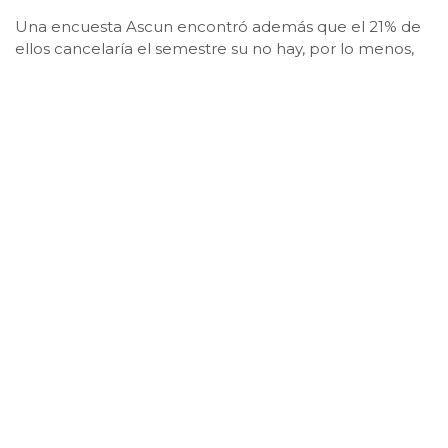
Una encuesta Ascun encontró además que el 21% de
ellos cancelaría el semestre su no hay, por lo menos,
algo presencial. A nivel mundial la tasa de deserción
rondará entre 30 y 60%
Publicado: junio 9, 2020, 8:41 am
Un estudio de la Asociación Colombiana de
Universidades, Ascun, entre más de 15 mil