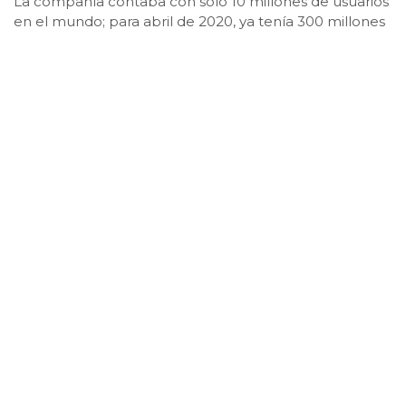
La compañía contaba con solo 10 millones de usuarios
en el mundo; para abril de 2020, ya tenía 300 millones
de usuarios.
Publicado: octubre 28, 2021, 3:39 pm