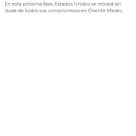
En esta próxima fase, Estados Unidos se retirará sin
duda de todos sus compromisos en Oriente Medio,
salvo los más urgentes. Será el momento de
reflexionar sobre las lecciones que pueden extraerse
de la dolorosa experiencia de Afganistán.
FOTO: El País
Publicado: agosto 17, 2021, 9:36 am