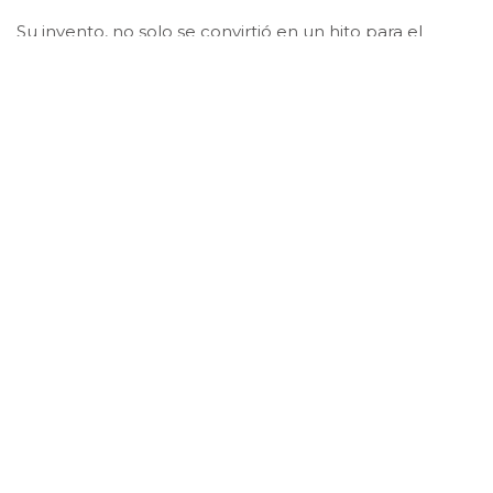
Su invento, no solo se convirtió en un hito para el
sector, sino que también se consolidó como el
principal avance científico de una industria que le
apuesta a ser más responsable con el planeta.
Publicado: febrero 14, 2022, 2:27 pm