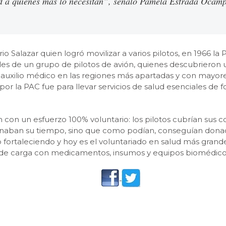
d a quienes más lo necesitan
”, señaló Pamela Estrada Ocampo
io Salazar quien logró movilizar a varios pilotos, en 1966 la
des de un grupo de pilotos de avión, quienes descubrieron 
y auxilio médico en las regiones más apartadas y con mayo
por la PAC fue para llevar servicios de salud esenciales de 
n con un esfuerzo 100% voluntario: los pilotos cubrían sus 
 donaban su tiempo, sino que como podían, conseguían don
o fortaleciendo y hoy es el voluntariado en salud más grand
as de carga con medicamentos, insumos y equipos biomédico