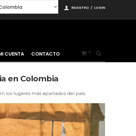
REGISTRO
/
LOGIN
0
MI CUENTA
CONTACTO
ria en Colombia
en los lugares más apartados del país.