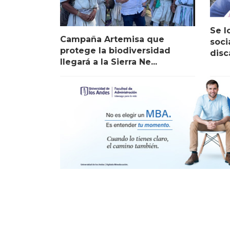
Se l
Campaña Artemisa que
soci
protege la biodiversidad
disc
llegará a la Sierra Ne...