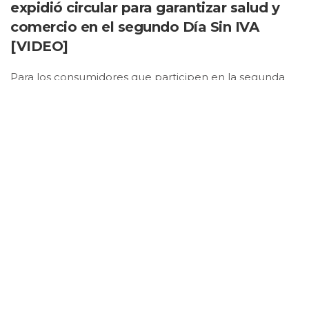
expidió circular para garantizar salud y
comercio en el segundo Día Sin IVA
[VIDEO]
Para los consumidores que participen en la segunda
jornada del Día Sin IVA no se les exigirá el carné de
vacunación.
Publicado: noviembre 18, 2021, 3:10 pm