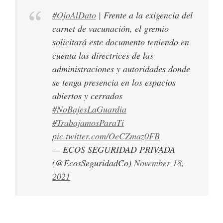
#OjoAlDato
| Frente a la exigencia del
carnet de vacunación, el gremio
solicitará este documento teniendo en
cuenta las directrices de las
administraciones y autoridades donde
se tenga presencia en los espacios
abiertos y cerrados
#NoBajesLaGuardia
#TrabajamosParaTi
pic.twitter.com/OeCZmaz0FB
— ECOS SEGURIDAD PRIVADA
(@EcosSeguridadCo)
November 18,
2021