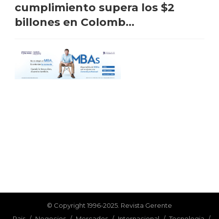
cumplimiento supera los $2
billones en Colomb...
© Copyright 1996-2025. Revista Gerente
Pais
/
Negocios
/
Mercados
/
Internacional
/
Tecnologia
/