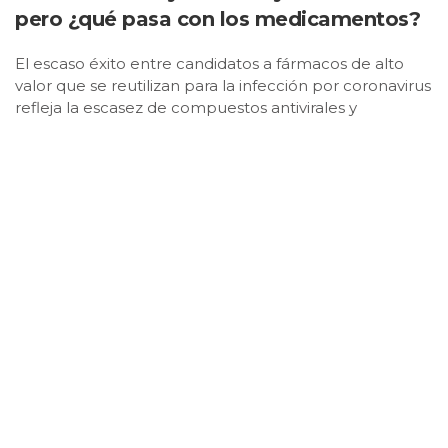
pero ¿qué pasa con los medicamentos?
El escaso éxito entre candidatos a fármacos de alto
valor que se reutilizan para la infección por coronavirus
refleja la escasez de compuestos antivirales y
antiinfecciosos avanzados y aprobados, y destaca aún
más la necesidad de investigar en nuevos fármacos de
este tipo.