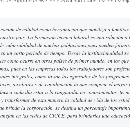
dos sin importar el nivel de escolaridad. Claudia Milena Man
ucación de calidad como herramienta que moviliza a familias 
nuestro país.
La formación técnica laboral es una solución a 
de vulnerabilidad de muchas poblaciones pues pueden formars
 en un corto periodo de tiempo.
Desde la institucionalidad se
es como ocurre en otros países de primer mundo, en los que e
amas, pues en las empresas todos los trabajadores son profesi
ionales integrales, como lo son los egresados de los programas
tivos, auxiliares y de coordinación lo que compone el mayor 
usca cada día estar a la vanguardia en conocimientos, tecno
 y transformar de esta manera la calidad de vida de los estud
ue brinda la corporación, se destina un porcentaje important
manejan en las sedes de CICCE, para brindarles una educación