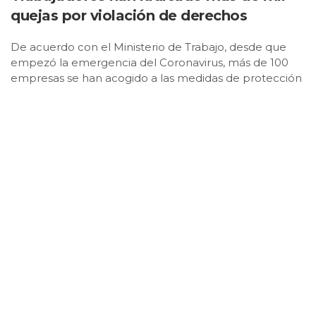
quejas por violación de derechos
De acuerdo con el Ministerio de Trabajo, desde que
empezó la emergencia del Coronavirus, más de 100
empresas se han acogido a las medidas de protección
de sus empleados para evitar los despidos.
Publicado: abril 21, 2020, 2:47 pm
Desde que surgió la emergencia del Covid 19 y la
necesidad de decretar el aislamiento preventivo
obligatorio en todo el país, las empresas han
tenido que sortear toda suerte de obstáculos para
mantenerse a flote, teniendo en cuenta que el
beneficio principal debe ser el bienestar de sus
trabajadores.
Lea también:
Cómo ahorrar agua, luz y gas en
época de cuarentena