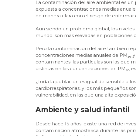
La contaminación del aire ambiental es un 
expuesta a concentraciones medias anuales
de manera clara con el riesgo de enfermar o
Aun siendo un
problema global
, los nivel
mundo: son más elevadas en poblaciones de p
Pero la contaminación del aire también re
concentraciones medias anuales de PM₂,₅ y
contaminantes, las partículas son las que 
distintas en las concentraciones: en PM₂,₅
¿Toda la población es igual de sensible a l
cardiorrespiratorias, y los más pequeños son
vulnerabilidad, en las que una alta exposic
Ambiente y salud infantil
Desde hace 15 años, existe una red de inve
contaminación atmosférica durante las prime