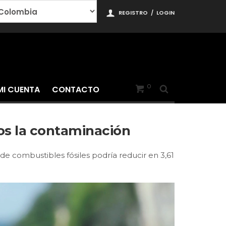
REGISTRO
/
LOGIN
0
MI CUENTA
CONTACTO
os la contaminación
 de combustibles fósiles podría reducir en 3,61