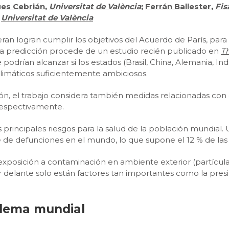
es Cebrián
,
Universitat de València
;
Ferrán Ballester
,
Fis
,
Universitat de València
an logran cumplir los objetivos del Acuerdo de París, para 
Esta predicción procede de un estudio recién publicado en
Th
 podrían alcanzar si los estados (Brasil, China, Alemania, Ind
imáticos suficientemente ambiciosos.
n, el trabajo considera también medidas relacionadas con c
 respectivamente.
principales riesgos para la salud de la población mundial.
 de defunciones en el mundo, lo que supone el 12 % de las
exposición a contaminación en ambiente exterior (partículas f
elante solo están factores tan importantes como la presión a
blema mundial