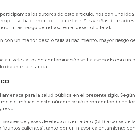
participamos los autores de este artículo, nos dan una idea 
 ejemplo, se ha comprobado que los niños y niñas de madres
on más riesgo de retraso en el desarrollo fetal.
 con un menor peso o talla al nacimiento, mayor riesgo d
a a niveles altos de contaminación se ha asociado con un
o durante la infancia.
ico
al amenaza para la salud pública en el presente siglo. Seg
mbio climático. Y este número se irá incrementando de forma
gresión.
misiones de gases de efecto invernadero (GEI) a causa de la
o
“puntos calientes”
, tanto por un mayor calentamiento com