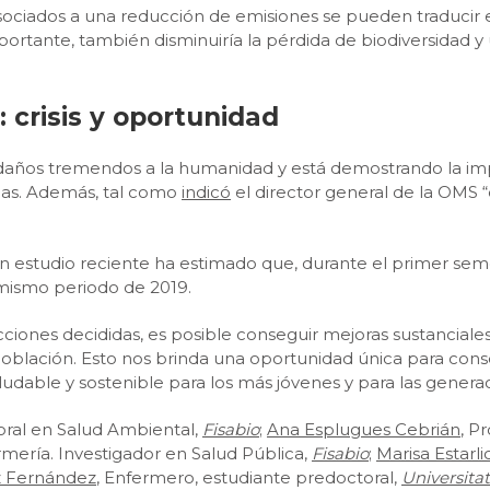
sociados a una reducción de emisiones se pueden traducir 
rtante, también disminuiría la pérdida de biodiversidad y 
 crisis y oportunidad
daños tremendos a la humanidad y está demostrando la impo
sonas. Además, tal como
indicó
el director general de la OMS “
 un estudio reciente ha estimado que, durante el primer s
 mismo periodo de 2019.
ones decididas, es posible conseguir mejoras sustanciales 
población. Esto nos brinda una oportunidad única para conse
ludable y sostenible para los más jóvenes y para las generac
oral en Salud Ambiental,
Fisabio
;
Ana Esplugues Cebrián
, P
rmería. Investigador en Salud Pública,
Fisabio
;
Marisa Estarli
z Fernández
, Enfermero, estudiante predoctoral,
Universita