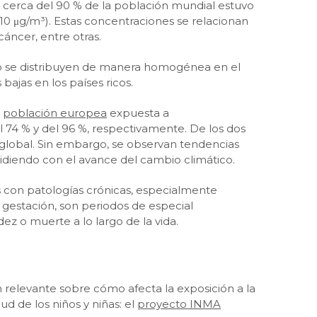
, cerca del 90 % de la población mundial estuvo
0 μg/m³). Estas concentraciones se relacionan
áncer, entre otras.
, no se distribuyen de manera homogénea en el
ajas en los países ricos.
a
población europea
expuesta a
74 % y del 96 %, respectivamente. De los dos
 global. Sin embargo, se observan tendencias
cidiendo con el avance del cambio climático.
as con patologías crónicas, especialmente
a gestación, son periodos de especial
ez o muerte a lo largo de la vida.
 relevante sobre cómo afecta la exposición a la
d de los niños y niñas: el
proyecto INMA