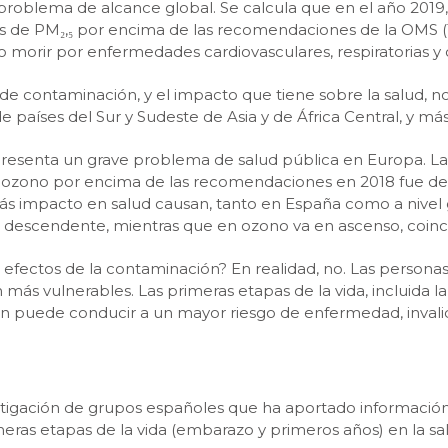
problema de alcance global. Se calcula que en el año 2019
 de PM₂,₅ por encima de las recomendaciones de la OMS (1
 morir por enfermedades cardiovasculares, respiratorias y c
es de contaminación, y el impacto que tiene sobre la salud
aíses del Sur y Sudeste de Asia y de África Central, y más b
presenta un grave problema de salud pública en Europa. L
 ozono por encima de las recomendaciones en 2018 fue del 
más impacto en salud causan, tanto en España como a nivel
 es descendente, mientras que en ozono va en ascenso, coin
os efectos de la contaminación? En realidad, no. Las person
 más vulnerables. Las primeras etapas de la vida, incluida l
ión puede conducir a un mayor riesgo de enfermedad, invalid
stigación de grupos españoles que ha aportado información
ras etapas de la vida (embarazo y primeros años) en la salu