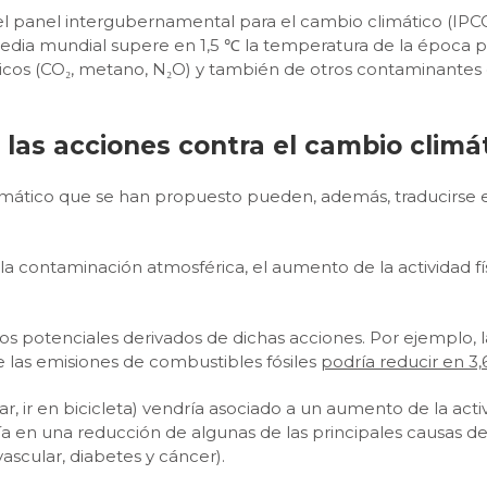
el panel intergubernamental para el cambio climático (IPCC 
dia mundial supere en 1,5 ℃ la temperatura de la época pr
sicos (CO₂, metano, N₂O) y también de otros contaminantes 
 las acciones contra el cambio climá
limático que se han propuesto pueden, además, traducirse e
a contaminación atmosférica, el aumento de la actividad f
cios potenciales derivados de dichas acciones. Por ejemplo,
de las emisiones de combustibles fósiles
podría reducir en 3
r, ir en bicicleta) vendría asociado a un aumento de la acti
iría en una reducción de algunas de las principales causas
scular, diabetes y cáncer).