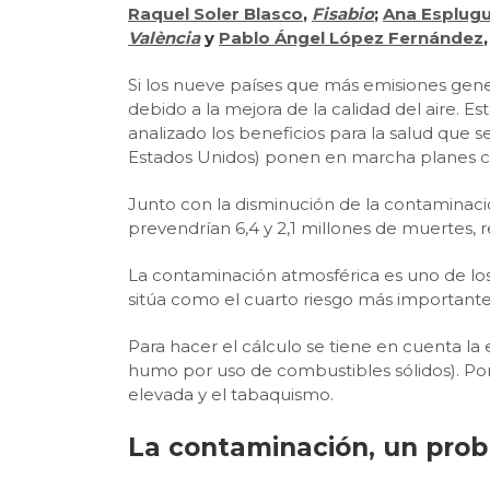
Raquel Soler Blasco
,
Fisabio
;
Ana Esplugu
València
y
Pablo Ángel López Fernández
Si los nueve países que más emisiones gener
debido a la mejora de la calidad del aire. 
analizado los beneficios para la salud que se
Estados Unidos) ponen en marcha planes cl
Junto con la disminución de la contaminació
prevendrían 6,4 y 2,1 millones de muertes,
La contaminación atmosférica es uno de los 
sitúa como el cuarto riesgo más importante
Para hacer el cálculo se tiene en cuenta la 
humo por uso de combustibles sólidos). Por d
elevada y el tabaquismo.
La contaminación, un pro