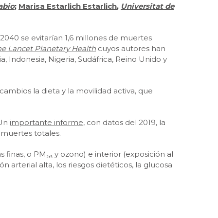
abio
;
Marisa Estarlich Estarlich
,
Universitat de
2040 se evitarían 1,6 millones de muertes
e Lancet Planetary Health
cuyos autores han
ia, Indonesia, Nigeria, Sudáfrica, Reino Unido y
ambios la dieta y la movilidad activa, que
 Un
importante informe
, con datos del 2019, la
 muertes totales.
inas, o PM₂,₅ y ozono) e interior (exposición al
rterial alta, los riesgos dietéticos, la glucosa