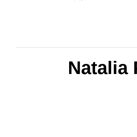
Natalia
Por:
Redacción Gerente
16 de abril de 2018