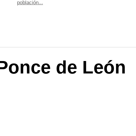
población...
 Ponce de León