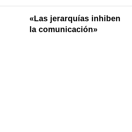
«Las jerarquías inhiben
la comunicación»
Tener relaciones cada vez más
cercanas con los colaboradores es
clave para el crecimiento de la
empresa porque permite la
comunicación con sus pares y
mejores espacios laborales.
Por:
colombia4
19 de diciembre de 2019