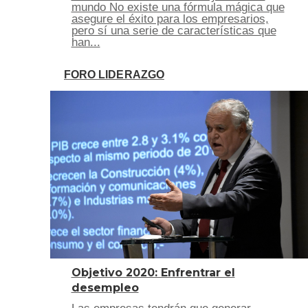
mundo No existe una fórmula mágica que
asegure el éxito para los empresarios,
pero sí una serie de características que
han...
FORO LIDERAZGO
Objetivo 2020: Enfrentrar el
desempleo