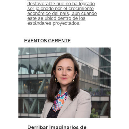
desfavorable que no ha logrado
ser jalonado por el crecimiento
económico del país, aun cuando
este se ubicó dentro de los
estándares proyectados.
EVENTOS GERENTE
Derribar imaginarios de