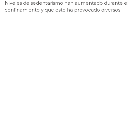
Niveles de sedentarismo han aumentado durante el
confinamiento y que esto ha provocado diversos
problemas en toda la población, incluidos niños y
adolescentes, relacionados principalmente con lo
físico.