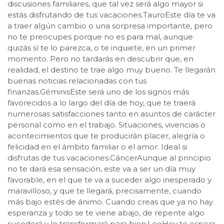
discusiones familiares, que tal vez será algo mayor si
estás disfrutando de tus vacaciones.TauroEste día te va
a traer algún cambio o una sorpresa importante, pero
no te preocupes porque no es para mal, aunque
quizás sí te lo parezca, o te inquiete, en un primer
momento. Pero no tardarás en descubrir que, en
realidad, el destino te trae algo muy bueno. Te llegarán
buenas noticias relacionadas con tus
finanzas.GéminisEste será uno de los signos más
favorecidos a lo largo del día de hoy, que te traerá
numerosas satisfacciones tanto en asuntos de carácter
personal como en el trabajo. Situaciones, vivencias o
acontecimientos que te producirán placer, alegría o
felicidad en el ámbito familiar o el amor. Ideal si
disfrutas de tus vacaciones.CáncerAunque al principio
no te dará esa sensación, este va a ser un día muy
favorable, en el que te va a suceder algo inesperado y
maravilloso, y que te llegará, precisamente, cuando
más bajo estés de ánimo. Cuando creas que ya no hay
esperanza y todo se te viene abajo, de repente algo
sucederá y lo transformará para bien.LeoHoy te espera