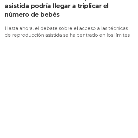
asistida podría llegar a triplicar el
número de bebés
Hasta ahora, el debate sobre el acceso a las técnicas
de reproducción asistida se ha centrado en los límites
de edad o en las listas de espera de la sanidad pública.
Sin embargo, la verdadera barrera que determina
cuántos niños nacen en probeta en … un país no es
médica, sino puramente económica. Un ambicioso
estudio internacional presentado este lunes en el 42º
Encuentro Anual de la Sociedad Europea de
Reproducción Humana y Embriología (ESHRE) revela
que reducir a la mitad los costes que asumen las
familias se asocia con un incremento de 2,67 veces en
los nacimientos logrados mediante estas tecnologías.
Abaratar el proceso multiplica exponencialmente el
éxito reproductivo.
Para poder comparar de forma justa la situación entre
países con salarios y sistemas sanitarios radicalmente
opuestos, el equipo de investigadores ha desarrollado