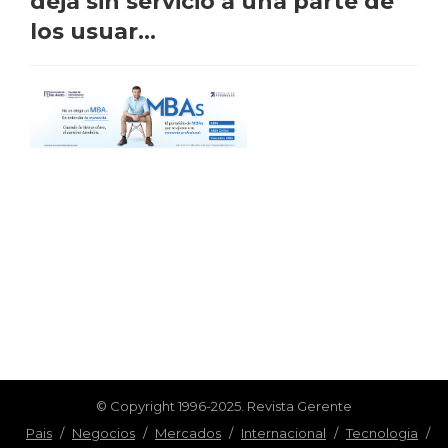
deja sin servicio a una parte de
los usuar...
© Copyright 1996-2025. Revista Gerente
Pais
/
Negocios
/
Mercados
/
Internacional
/
Tecnologia
/