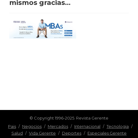
mismos gracias...
© Copyright 1996-2025. Revista Gerente
Pais
/
Negocios
/
Mercados
/
Internacional
/
Tecnologia
/
Salud
/
Vida Gerente
/
Deportes
/
Especiales Gerente