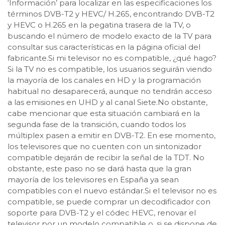
‘Información’ para localizar en las especificaciones los
términos DVB-T2 y HEVC/ H.265, encontrando DVB-T2
y HEVC o H.265 en la pegatina trasera de la TV, o
buscando el número de modelo exacto de la TV para
consultar sus características en la página oficial del
fabricante.Si mi televisor no es compatible, ¿qué hago?
Si la TV no es compatible, los usuarios seguirán viendo
la mayoría de los canales en HD y la programación
habitual no desaparecerá, aunque no tendrán acceso
a las emisiones en UHD y al canal Siete.No obstante,
cabe mencionar que esta situación cambiará en la
segunda fase de la transición, cuando todos los
múltiplex pasen a emitir en DVB-T2. En ese momento,
los televisores que no cuenten con un sintonizador
compatible dejarán de recibir la señal de la TDT. No
obstante, este paso no se dará hasta que la gran
mayoría de los televisores en España ya sean
compatibles con el nuevo estándar.Si el televisor no es
compatible, se puede comprar un decodificador con
soporte para DVB-T2 y el códec HEVC, renovar el
televisor por un modelo compatible o, si se dispone de