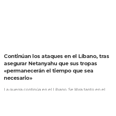
Continúan los ataques en el Líbano, tras
asegurar Netanyahu que sus tropas
«permanecerán el tiempo que sea
necesario»
La guerra continúa en el Líbano. Se libra tanto en el
terreno como en palabras. De hecho, se siguen
intercambiando declaraciones entre ambos bandos.
Así, Benjamin Netanyahu reafirmó este lunes que el
Ejército israelí permanecería «el tiempo que sea