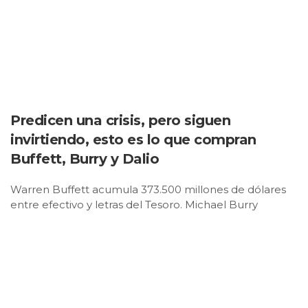
Predicen una crisis, pero siguen
invirtiendo, esto es lo que compran
Buffett, Burry y Dalio
Warren Buffett acumula 373.500 millones de dólares
entre efectivo y letras del Tesoro. Michael Burry
compara el momento actual con los últimos meses de
la burbuja puntocom. Ray Dalio advierte de que la
inteligencia artificial (IA) ya ha entrado en una primera
fase de euforia. Sin embargo, ninguno de ellos ha
dejado de invertir.La aparente contradicción explica
buena parte de lo que está ocurriendo en los