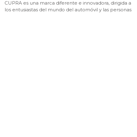
CUPRA es una marca diferente e innovadora, dirigida a
los entusiastas del mundo del automóvil y las personas
que disfrutan del diseño, la moda, la tecnología.
Publicado: mayo 13, 2022, 10:11 am
Para los aficionados de la adrenalina, el estilo y el
deporte, llega CUPRA,
una marca concebida
para emocionar y retar, que mira hacia el
futuro, completamente cargada de
experiencias y llena de actitud.