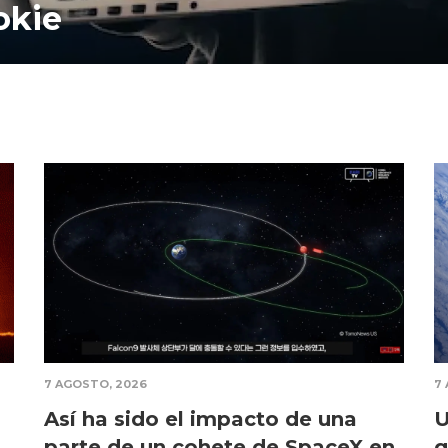
utlook, Yahoo o direccione
7 AGOSTO, 2026
7
Así ha sido el impacto de una
U
parte de un cohete de SpaceX en
q