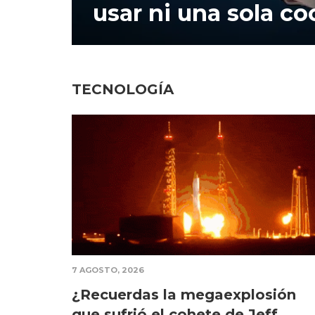
desde cuentas de O
TECNOLOGÍA
7 AGOSTO, 2026
¿Recuerdas la megaexplosión
que sufrió el cohete de Jeff