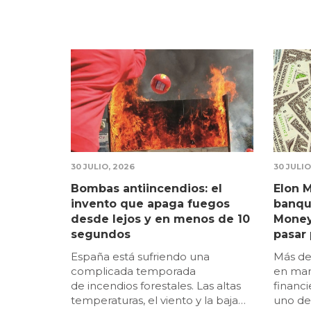
instalada en unas gafas
Sevilla
especializadas capturan imágenes
Zarago
y las proyectan sobre el implante
descar
usando luz infrarroja cercana
como p
invisible. De esta forma, el
gratuit
implante transforma la luz
captada por la cámara en
impulsos eléctricos que vuelven a
enviar información visual al
cerebro.Además, los usuarios
pueden ajustar parámetros como
30 JULIO, 2026
30 JULIO
el nivel de zoom o el contraste
para adaptar la imagen a sus
Bombas antiincendios: el
Elon M
necesidades y mejorar la visión
invento que apaga fuegos
banque
funcional, ya que el sistema se
desde lejos y en menos de 10
Money
completa con una batería
segundos
pasar 
externa conectada a las
Españ
España está sufriendo una
Más de
gafas.Cómo se implanta este
complicada temporada
en mar
dispositivo y cómo puede usarseEl
de incendios forestales. Las altas
financ
tratamiento consiste en una
temperaturas, el viento y la baja
uno de
intervención ambulatoria de