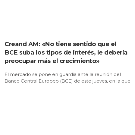
Creand AM: «No tiene sentido que el
BCE suba los tipos de interés, le debería
preocupar más el crecimiento»
El mercado se pone en guardia ante la reunión del
Banco Central Europeo (BCE) de este jueves, en la que
previsiblemente subirá los tipos de interés en 25
puntos básicos, hasta el 2,2%. El organismo dará un
paso al frente con el precio del dinero en un
movimiento que plantea dudas entre algunas
gestoras. Desde Creand AM, el director de inversiones
y negocio, Luis Buceta, se muestra crítico con la
potencial decisión. «No tiene sentido una subida de los
tipos de interés en el 2%, le debería preocupar más el