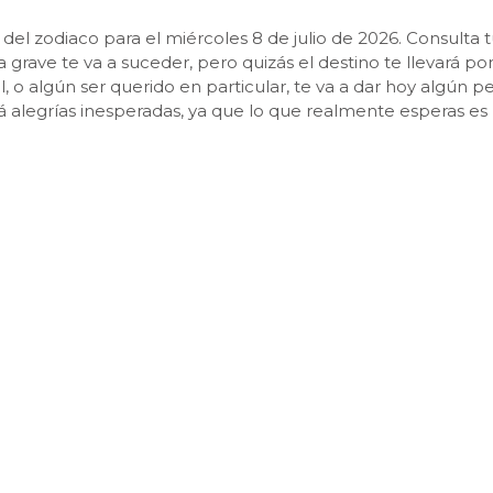
del zodiaco para el miércoles 8 de julio de 2026. Consulta 
a grave te va a suceder, pero quizás el destino te llevará p
, o algún ser querido en particular, te va a dar hoy algún 
rá alegrías inesperadas, ya que lo que realmente esperas es
upado, muy probablemente en el ámbito sentimental o famil
s ámbitos.GéminisEste día te va a traer grandes altibajos e
cuparte. Sin embargo, y a pesar de todo, en algunos mome
o hacia el final del día te sentirás bastante mejor.Cánce
percepciones, porque se trata de cambios para bien; aunque
fort. Todo parecerá que se va a poner patas arriba, pero es
acontecimientos, porque hoy no te vas a aburrir en ningún 
s numerosos problemas o inquietudes de tus familiares, amig
nidan, secretamente, grandes sentimientos y pasiones relaci
 alguna de esas pasiones que se agitan en tu interior. Y aun
.LibraTú amas, por encima de cualquier otra cosa, la paz, 
idad y te verás sometido a un ambiente algo más tenso, o i
uparte, solo será una tormenta de verano.EscorpioDebido 
onadas con tus finanzas, u otros asuntos de carácter materia
dad te hará pensar que no es así. Por fortuna, muy pronto 