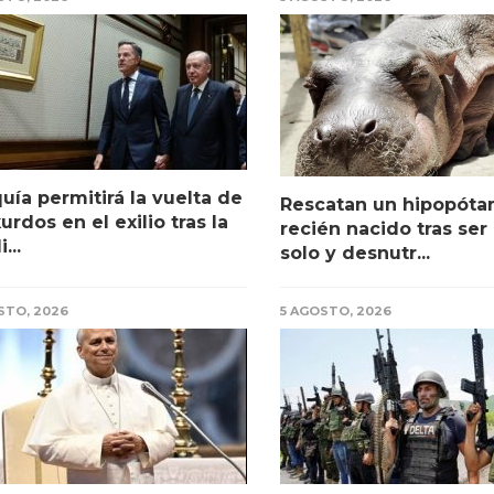
uía permitirá la vuelta de
Rescatan un hipopót
kurdos en el exilio tras la
recién nacido tras ser
...
solo y desnutr...
STO, 2026
5 AGOSTO, 2026