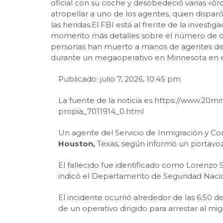
oficial con su coche y desobedeció varias «ó
atropellar a uno de los agentes, quien dispa
las heridas.El FBI está al frente de la investi
momento más detalles sobre el número de disp
personas han muerto a manos de agentes de 
durante un megaoperativo en Minnesota en e
Publicado: julio 7, 2026, 10:45 pm
La fuente de la noticia es https://www.20
propia_7011914_0.html
Un agente del Servicio de Inmigración y Con
Houston,
Texas, según informó un portavoz
El fallecido fue identificado como Lorenz
indicó el Departamento de Seguridad Nacion
El incidente ocurrió alrededor de las 6:50 
de un operativo dirigido para arrestar al mig