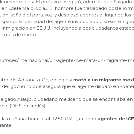
rdenes verbales».El portavoz aseguró, además, que Salgado 
ró en «defensa propia». El hombre fue trasladado posterior
gación, señaló el portavoz, y desplazó agentes al lugar de lo
aros, la identidad del agente involucrado o si existen gra
inmigración en EEUU, incluyendo a dos ciudadanos estado
l mes de enero.
minutos.es/internacional/un-agente-ice-mata-un-migrante-
trol de Aduanas (ICE, en inglés)
mató a un migrante mexi
 del gobierno que asegura que el agente disparó en «defen
o Salgado Araujo, ciudadano mexicano que se encontraba en
al (DHS, en inglés).
de la mañana, hora local (12:50 GMT), cuando
agentes de ICE
rante.