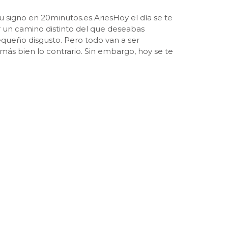
tu signo en 20minutos.es.AriesHoy el día se te
or un camino distinto del que deseabas
pequeño disgusto. Pero todo van a ser
 más bien lo contrario. Sin embargo, hoy se te
iar, aunque también puede ser en el trabajo,
n el estado de ánimo, aunque en realidad todo
ntos podrías tener grandes bajones, sobre
rViene un momento de cambios muy grande para
 al principio esos cambios te traigan alguna
 ahí donde estará tu suerte.LeoLa benéfica
momento. Además, también sacará tu lado más
os o pareja. Y también tú te llevarás una
onadas con el amor, y estos días, tal vez hoy
que tú creas lo contrario, eso te beneficiará,
la concordia y la armonía; sin embargo, hoy
ncluso tendrás desencuentros con tus seres
a algún pequeño problema sin importancia,
l. En realidad, el destino te lleva, poco a
verás que todo va bien.SagitarioEl destino te