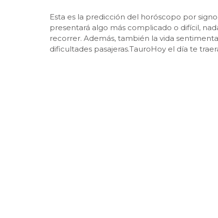
Esta es la predicción del horóscopo por signo 
presentará algo más complicado o difícil, nad
recorrer. Además, también la vida sentimental
dificultades pasajeras.TauroHoy el día te trae
va a resolver algo que tenía bastante preoc
o en algún otro asunto que os afecte a los do
está bien y no hay nada grave que deba preo
todo por la mañana o hacia el mediodía, per
ti, pero estás totalmente equivocado en tus 
pequeña crisis o te saquen de tu zona de con
influencia de Júpiter va a llenar tu día de 
generoso y espléndido, y, asimismo, resolverá
gran sorpresa.VirgoEn lo más profundo de ti a
mismo, sin que te des cuenta saldrá al exterior
porque así los demás van a ver tu lado humano
no te encontrarás estas cosas con tanta facil
queridos más cercanos. Pero no debes preoc
hoy te asaltarán algunas preocupaciones relaci
poco, algo mejor, pero alguna pequeña adversi