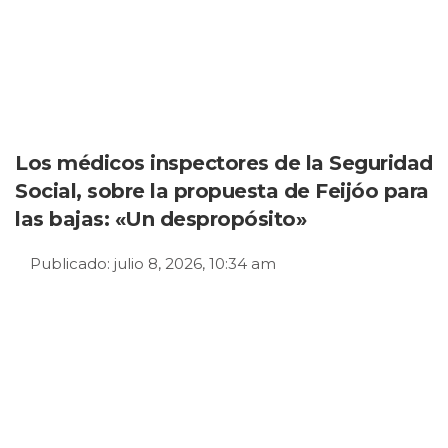
Los médicos inspectores de la Seguridad
Social, sobre la propuesta de Feijóo para
las bajas: «Un despropósito»
Publicado: julio 8, 2026, 10:34 am
«Es un despropósito»
. Silvia Ledo, secretaria
general de SIMEDISS, el sindicato que representa
a los médicos inspectores de la Seguridad
Social
, se muestra tajante cuando EL PERIÓDICO
recaba su parecer sobre la propuesta del
presidente del PP, Alberto Núñez Feijóo, de
recortar el salario de los empleados de baja. En la