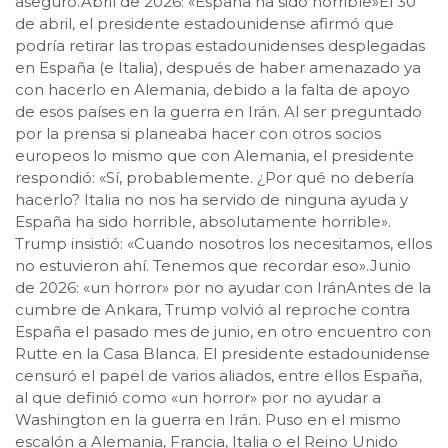
aseguró.Abril de 2026: «España ha sido horrible»El 30
de abril, el presidente estadounidense afirmó que
podría retirar las tropas estadounidenses desplegadas
en España (e Italia), después de haber amenazado ya
con hacerlo en Alemania, debido a la falta de apoyo
de esos países en la guerra en Irán. Al ser preguntado
por la prensa si planeaba hacer con otros socios
europeos lo mismo que con Alemania, el presidente
respondió: «Sí, probablemente. ¿Por qué no debería
hacerlo? Italia no nos ha servido de ninguna ayuda y
España ha sido horrible, absolutamente horrible».
Trump insistió: «Cuando nosotros los necesitamos, ellos
no estuvieron ahí. Tenemos que recordar eso».Junio
de 2026: «un horror» por no ayudar con IránAntes de la
cumbre de Ankara, Trump volvió al reproche contra
España el pasado mes de junio, en otro encuentro con
Rutte en la Casa Blanca. El presidente estadounidense
censuró el papel de varios aliados, entre ellos España,
al que definió como «un horror» por no ayudar a
Washington en la guerra en Irán. Puso en el mismo
escalón a Alemania, Francia, Italia o el Reino Unido