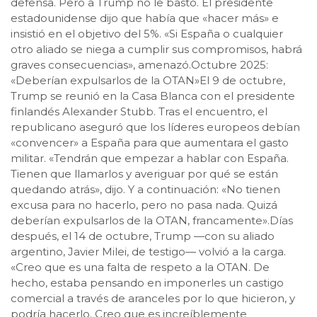
defensa. Pero a Trump no le bastó. El presidente
estadounidense dijo que había que «hacer más» e
insistió en el objetivo del 5%. «Si España o cualquier
otro aliado se niega a cumplir sus compromisos, habrá
graves consecuencias», amenazó.Octubre 2025:
«Deberían expulsarlos de la OTAN»El 9 de octubre,
Trump se reunió en la Casa Blanca con el presidente
finlandés Alexander Stubb. Tras el encuentro, el
republicano aseguró que los líderes europeos debían
«convencer» a España para que aumentara el gasto
militar. «Tendrán que empezar a hablar con España.
Tienen que llamarlos y averiguar por qué se están
quedando atrás», dijo. Y a continuación: «No tienen
excusa para no hacerlo, pero no pasa nada. Quizá
deberían expulsarlos de la OTAN, francamente».Días
después, el 14 de octubre, Trump —con su aliado
argentino, Javier Milei, de testigo— volvió a la carga.
«Creo que es una falta de respeto a la OTAN. De
hecho, estaba pensando en imponerles un castigo
comercial a través de aranceles por lo que hicieron, y
podría hacerlo. Creo que es increíblemente