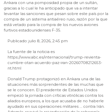
Ankara con una pomposidad propia de un sultán,
gracias a lo cual le ha anticipado que va a intentar
levantar las sanciones que pesan sobre este país por la
compra de un sistema antiaéreo ruso, razón por la que
está vetado para la compra de los nuevos aviones
furtivos estadounidenses F-35.
Publicado: julio 8, 2026, 2:45 pm
La fuente de la noticia es
https://www.abc.es/internacional/trump-revienta-
cumbre-otan-acuerdo-paz-iran-20260708212653-
nt.html
Donald Trump protagonizó en Ankara una de las
situaciones más sorprendentes de las muchas que
se le conocen. El presidente de Estados Unidos
empezó la jornada con críticas vitriólicas contra los
aliados europeos, a los que acusaba de no haberle
ayudado en sus operaciones militares
…
contra Irán.
Además, reavivó la reivindicación de la soberanía