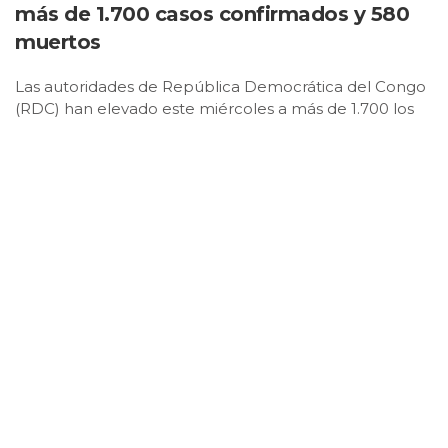
más de 1.700 casos confirmados y 580
muertos
Las autoridades de República Democrática del Congo
(RDC) han elevado este miércoles a más de 1.700 los
casos confirmados de ébola, con 580 muertos, en el
marco del brote declarado a mediados de mayo en el
este del país, una zona sacudida desde hace años por
el conflicto y marcada por los desplazamientos
masivos de población por la inseguridad.El último
balance recoge un total de 1.708 casos, 580 fallecidos
y 280 pacientes recuperados, con 680 hospitalizados y
una tasa de seguimiento de los pacientes del 75,2% en
las provincias de Ituri, Kivu Norte y Kivu Sur, las últimas
dos parcialmente bajo control del grupo rebelde
Movimiento 23 de Marzo (M23).Asimismo, apunta que
una nueva sanitaria de Ituri se ha visto afectada por el
brote, mientras que resalta que «las actividades de
vigilancia, cuidado, sensibilización y apoyo a las
comunidades continúan en las zonas afectadas»,