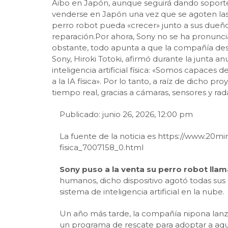
Aibo en Japón, aunque seguirá dando soporte 
venderse en Japón una vez que se agoten las 
perro robot pueda «crecer» junto a sus dueño
reparación.Por ahora, Sony no se ha pronunci
obstante, todo apunta a que la compañía desc
Sony, Hiroki Totoki, afirmó durante la junta 
inteligencia artificial física: «Somos capaces
a la IA física». Por lo tanto, a raíz de dicho
tiempo real, gracias a cámaras, sensores y r
Publicado: junio 26, 2026, 12:00 pm
La fuente de la noticia es https://www.20mi
fisica_7007158_0.html
Sony puso a la venta su perro robot lla
humanos, dicho dispositivo agotó todas sus 
sistema de inteligencia artificial en la nube.
Un año más tarde, la compañía nipona lanzó u
un programa de rescate para adoptar a aque