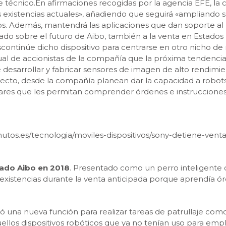
técnico.En afirmaciones recogidas por la agencia EFE, la 
existencias actuales», añadiendo que seguirá «ampliando s
s. Además, mantendrá las aplicaciones que dan soporte al p
ado sobre el futuro de Aibo, también a la venta en Estado
ontinúe dicho dispositivo para centrarse en otro nicho de
anual de accionistas de la compañía que la próxima tendencia
 de desarrollar y fabricar sensores de imagen de alto rendim
 proyecto, desde la compañía planean dar la capacidad a robot
adares que les permitan comprender órdenes e instrucciones
nutos.es/tecnologia/moviles-dispositivos/sony-detiene-vent
mado Aibo en 2018
. Presentado como un perro inteligente
existencias durante la venta anticipada porque aprendía ór
na nueva función para realizar tareas de patrullaje como si
llos dispositivos robóticos que ya no tenían uso para emp