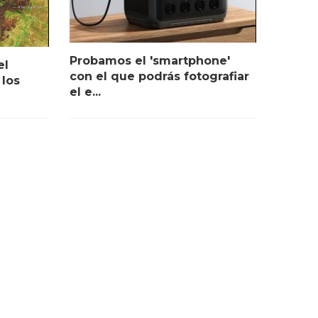
Probamos el 'smartphone'
el
con el que podrás fotografiar
 los
el e...