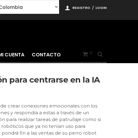
REGISTRO
/
LOGIN
0
MI CUENTA
CONTACTO
n para centrarse en la IA
 de crear conexiones emocionales con los
nes y respondía a estas a través de un
n para realizar tareas de patrullaje como si
s robóticos que ya no tenían uso para
ondrá fin a las ventas de su perro robot