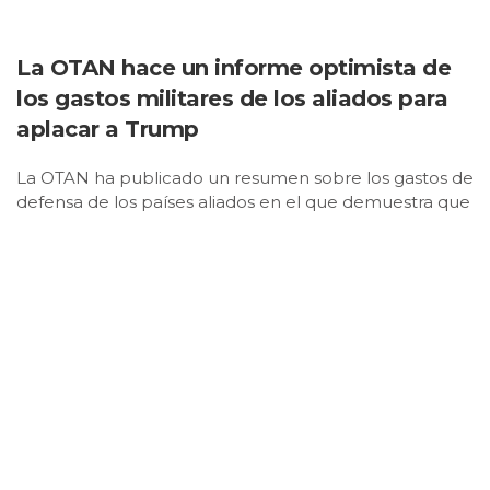
La OTAN hace un informe optimista de
los gastos militares de los aliados para
aplacar a Trump
La OTAN ha publicado un resumen sobre los gastos de
defensa de los países aliados en el que demuestra que
los europeos y Canadá han seguido las indicaciones
acordadas por la Alianza y disimula los
incumplimientos de algunos países como España.El
documento, publicado … expresamente el martes por
la noche para que esté disponible antes de la sesión
plenaria de la cumbre de Ankara este miércoles,
constata que «las inversiones en defensa garantizan
que los Aliados puedan cumplir con sus obligaciones
individuales y colectivas de conformidad con el
Artículo 3 del Tratado de Washington».
En línea con las obsesiones del presidente de Estados